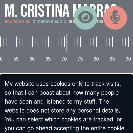
M. CRISTINA MARRAS
sound artist.
immersive audio.
teaching and making.
0
55
60
65
70
75
80
85
90
My website uses cookies only to track visits,
« BACK
so that I can boast about how many people
have seen and listened to my stuff. The
GUIDA PRATICA
website does not store any personal details.
You can select which cookies are tracked, or
ALL'INTAGLIO DEI
you can go ahead accepting the entire cookie